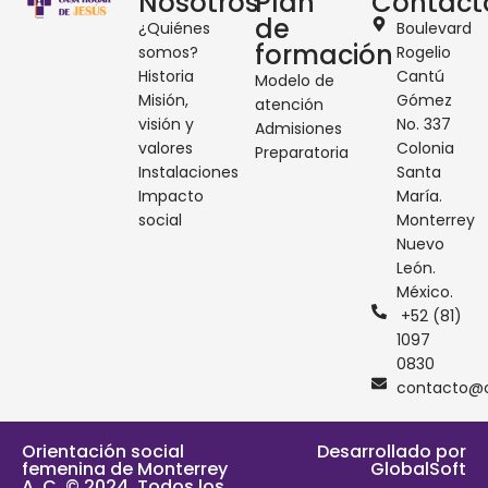
Nosotros
Plan
Contact
de
¿Quiénes
Boulevard
formación
somos?
Rogelio
Historia
Cantú
Modelo de
Misión,
Gómez
atención
visión y
No. 337
Admisiones
valores
Colonia
Preparatoria
Instalaciones
Santa
Impacto
María.
social
Monterrey
Nuevo
León.
México.
+52 (81)
1097
0830
contacto@o
Orientación social
Desarrollado por
femenina de Monterrey
GlobalSoft
A. C. © 2024. Todos los